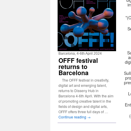
im
*(C
S
Sa
Barcelona, 4-6th April 2024
a
OFFF festival
dig
returns to
Barcelona
Sul
pro
The OFFF festival in creativity,
pre
digital art and emerging talent,
returns to Disseny Hub in
L
Barcelona 4-6th April. With the aim
of promoting creative talent in the
Ent
fields of design and digital arts,
OFFF offers three full days of …
(
Continue reading
→