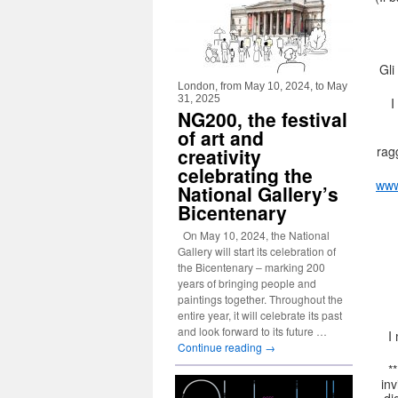
Gli
London, from May 10, 2024, to May
31, 2025
I
NG200, the festival
of art and
rag
creativity
celebrating the
www
National Gallery’s
Bicentenary
On May 10, 2024, the National
Gallery will start its celebration of
the Bicentenary – marking 200
years of bringing people and
paintings together. Throughout the
entire year, it will celebrate its past
and look forward to its future …
I
Continue reading
→
*
inv
di