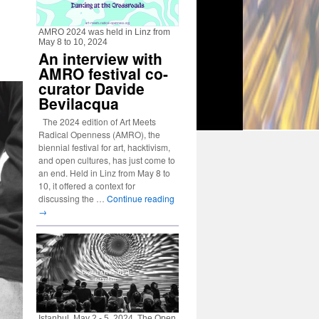
AMRO 2024 was held in Linz from
May 8 to 10, 2024
An interview with
AMRO festival co-
curator Davide
Bevilacqua
The 2024 edition of Art Meets
Radical Openness (AMRO), the
biennial festival for art, hacktivism,
and open cultures, has just come to
an end. Held in Linz from May 8 to
10, it offered a context for
discussing the …
Continue reading
→
Istanbul, May 2 - 5, 2024. The Open