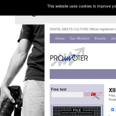
This website uses cookies to improve you
DIGITAL MEETS CULTURE Official registered 
Home
Our Mission
Events
Jo
XI
Free text
Pisa
Post