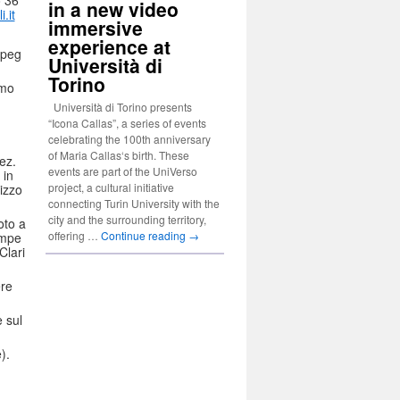
in a new video
.it
immersive
experience at
jpeg
Università di
Torino
imo
Università di Torino presents
“Icona Callas”, a series of events
celebrating the 100th anniversary
of Maria Callas‘s birth. These
ez.
events are part of the UniVerso
 in
project, a cultural initiative
rizzo
connecting Turin University with the
city and the surrounding territory,
oto a
offering …
Continue reading
→
ampe
Clari
ere
 sul
).