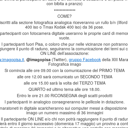
con bibita a pranzo)
•••••••••••••••
COME?
 iscritti alla sezione fotografica analogica riceveranno un rullo b/n (Ilfor
400 iso o Tmax Kodak 400 iso) da 36 pose.
 partecipanti con fotocamera digitale useranno le proprie card di memor
vuote.
I partecipanti fuori Pisa, o coloro che pur nelle vicinanze non potranno
giungere il punto di raduno, seguiranno la comunicazione dei temi sui c
ON LINE dell’associazione:
.imagopisa.it
,
@imagopisa
(Twitter),
gruppo Facebook
della XIII Mar
Fotografica imago
Si comincia alle ore 09.00 con la comunicazione del PRIMO TEMA
alle ore 12.00 sarà comunicato un SECONDO TEMA
alle ore 15.00 sarà la volta del TERZO TEMA
QUARTO ed ultimo tema alle ore 18.00.
Entro le ore 21.00 RICONSEGNA degli scatti prodotti
I partecipanti in analogico consegneranno le pellicole in dotazione.
 maratoneti in digitale scaricheranno sui computer messi a disposizione
imago un numero massimo di 36 immagini
* Il partecipante ON LINE e/o chi non potrà raggiungere il punto di radu
ierà entro il giorno successivo (domenica 17 maggio) un provino a cont
gitale di massimo 36 immagini o in alternativa una cartella con massim