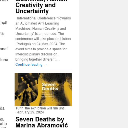
Creativity and
Uncertainty
International Conference “Towards
d hp5
an Automated Art? Learning
Machines, Human Creativity and
ia
Uncertainty” is announced. The
conference will take place in Lisbon
(Portugal) on 24 May, 2024. The
anali
event aims to provide a space for
interdisciplinary discussion,
atona
bringing together different …
Continue reading
→
 da
Turin, the exhibition will run until
February 29, 2024
Seven Deaths by
no,
atto
Marina Abramović
o 36