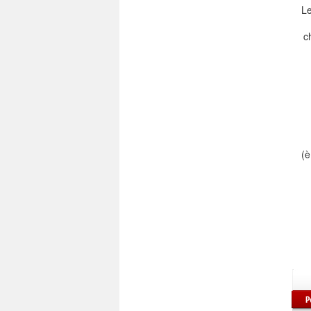
Le
c
(è