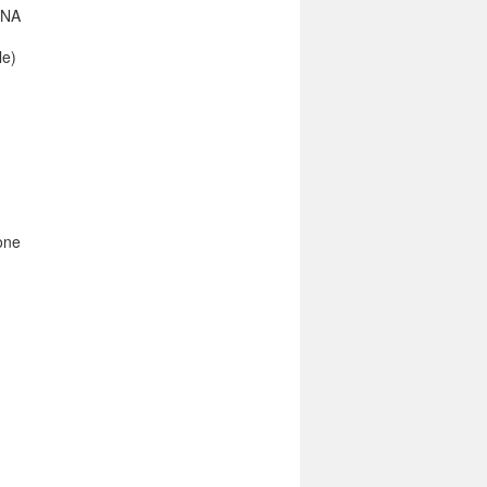
ONA
le)
one