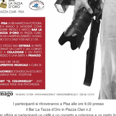
I partecipanti si ritroveranno a Pisa alle ore 9.00 presso
il Bar La Tazza d’Oro in Piazza Clari n.2
bar offrirà ai partecipanti un caffè e un cornetto a colazione e un piatto 