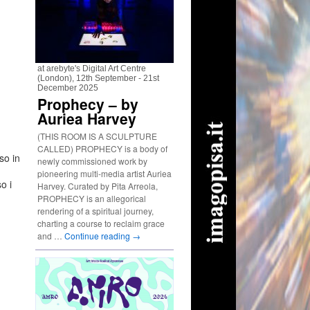
at arebyte's Digital Art Centre
(London), 12th September - 21st
December 2025
Prophecy – by
Auriea Harvey
(THIS ROOM IS A SCULPTURE
CALLED) PROPHECY is a body of
so in
newly commissioned work by
pioneering multi-media artist Auriea
o i
Harvey. Curated by Pita Arreola,
PROPHECY is an allegorical
rendering of a spiritual journey,
charting a course to reclaim grace
and …
Continue reading
→