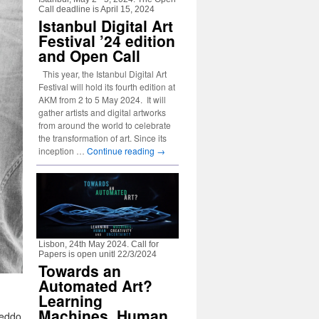
Call deadline is April 15, 2024
Istanbul Digital Art
Festival ’24 edition
and Open Call
This year, the Istanbul Digital Art
Festival will hold its fourth edition at
AKM from 2 to 5 May 2024. It will
gather artists and digital artworks
from around the world to celebrate
the transformation of art. Since its
inception …
Continue reading
→
Lisbon, 24th May 2024. Call for
Papers is open unitl 22/3/2024
Towards an
Automated Art?
Learning
Machines, Human
freddo