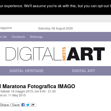
r experience. We'll assume you're ok with this, but you can opt-out i
magazine
Saturday, 08 August 2026
in Us
Contacts
Sitemap
DIGITAL HERITAGE
DIGITAL ART
II Maratona Fotografica IMAGO
, Sabato 16 maggio 2015, ore 9.00 - 21.00
ed on: 11 May 2015